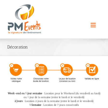
Passer
au
contenu
Toggle
Naviga
Nos Prestations
Décoration
Nos Locations
A propos
Contact
Week-end ou 1 jour semaine
: Location pour le Weekend (du vendredi au lundi)
ou 1 jour de la semaine (entre le lundi et le vendredi)
2 Jours
: Location 2 jours de la semaine (entre le lundi et le vendredi)
Rechercher:
1 Semaine
: Location de 7 jours consécutifs