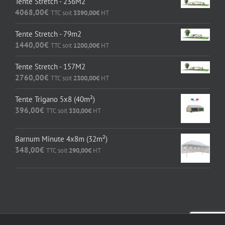
Tente Stretch - 236M2
4068,00
€
TTC soit
3390,00
€
HT
Tente Stretch - 79m2
1440,00
€
TTC soit
1200,00
€
HT
Tente Stretch - 157M2
2760,00
€
TTC soit
2300,00
€
HT
Tente Trigano 5x8 (40m²)
396,00
€
TTC soit
330,00
€
HT
Barnum Minute 4x8m (32m²)
348,00
€
TTC soit
290,00
€
HT