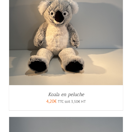
Koala en peluche
4,20
€
TTC soit
3,50
€
HT