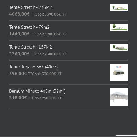
Tente Stretch - 236M2
4068,00
€
TTC soit
3390,00
€
HT
Tente Stretch - 79m2
1440,00
€
TTC soit
1200,00
€
HT
Tente Stretch - 157M2
2760,00
€
TTC soit
2300,00
€
HT
Tente Trigano 5x8 (40m²)
396,00
€
TTC soit
330,00
€
HT
Barnum Minute 4x8m (32m²)
348,00
€
TTC soit
290,00
€
HT