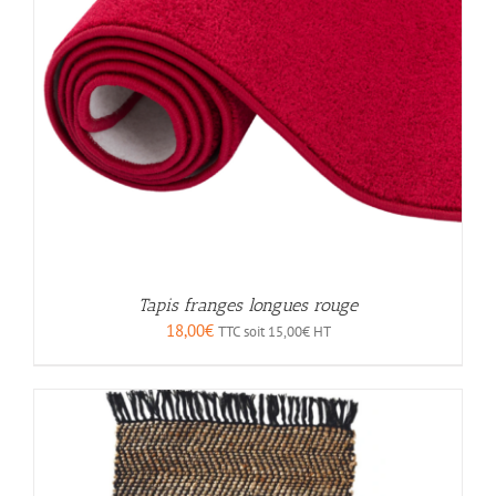
Tapis franges longues rouge
18,00
€
TTC soit
15,00
€
HT