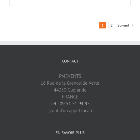
1
2
Suivant
CONTACT
PMEVENTS
16 Rue de la Grenouille Verte
44350 Guerande
FRANCE
Tel : 09 51 51 94 95
(coût d’un appel local)
EN SAVOIR PLUS