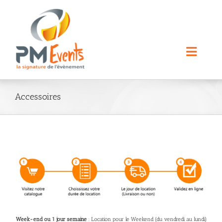
Passer
au
contenu
Toggle
Naviga
Nos Prestations
Accessoires
Nos Locations
A propos
Contact
Rechercher:
Week-end ou 1 jour semaine
: Location pour le Weekend (du vendredi au lundi)