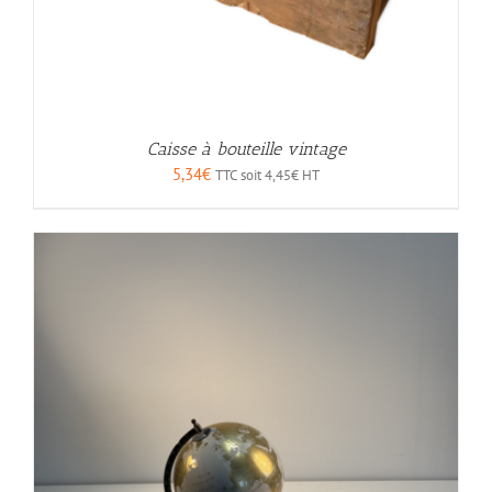
Caisse à bouteille vintage
5,34
€
TTC soit
4,45
€
HT