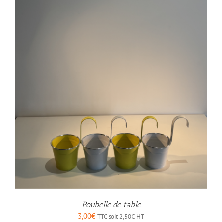
Poubelle de table
3,00
€
TTC soit
2,50
€
HT