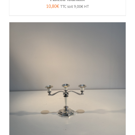
10,80
€
TTC soit
9,00
€
HT