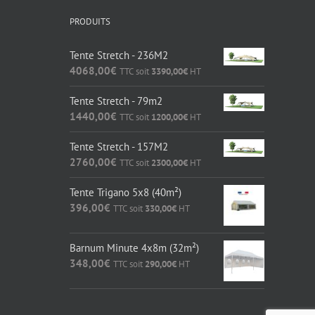
PRODUITS
Tente Stretch - 236M2
4068,00
€
TTC soit
3390,00
€
HT
Tente Stretch - 79m2
1440,00
€
TTC soit
1200,00
€
HT
Tente Stretch - 157M2
2760,00
€
TTC soit
2300,00
€
HT
Tente Trigano 5x8 (40m²)
396,00
€
TTC soit
330,00
€
HT
Barnum Minute 4x8m (32m²)
348,00
€
TTC soit
290,00
€
HT