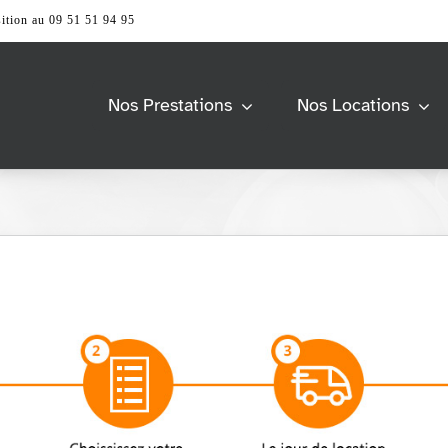
ition au 09 51 51 94 95
Nos Prestations
Nos Locations
Barnum &
Univers Scène
Tente
> Accessoires
> Praticable de scène
> Accessoires
> Structure
> Pagode
s
Modulable
> Tente 2 pentes
> Barrierage
> Tente Pliante
> Tente Stretch
Vidéo & Image
e
Mobiliers
> Accessoires
> Ecran et support
> Accessoires
> Ordinateur
> Comptoir et Desk
> Vidéoprojecteur &
> Espace lounge