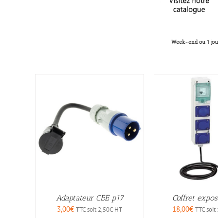
> Sonorisation
Week-end ou 1 jou
Adaptateur CEE p17
Coffret expo
3,00
€
18,00
€
TTC soit
2,50
€
HT
TTC soit