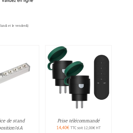
lundi et le vendredi)
ice de stand
Prise télécommandé
14,40
€
position16A
TTC soit
12,00
€
HT