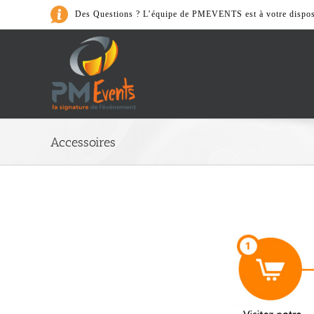
Passer
Des Questions ? L’équipe de PMEVENTS est à votre dispos
au
contenu
Art de la Table
Accessoires
> Cafeterie
> Accessoires
> Nos Packs
> Vaiselle et couvert
> Verrerie
> Matériel de cuisine
Son & Lumièr
> Accessoires
> Lumières
> Nos Packs