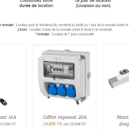
Ecran
> Mange debout
> Table
> Chaise et tabouret
r semaine
: Location pour le Weekend (du vendredi au lundi) ou 1 jour de la semaine (entre le 
2 Jours
: Location 2 jours de la semaine (entre le lundi et le vendredi)
1 Semaine
: Location de 7 jours consécutifs
sant 16A
Coffret exposant 20A
Nourr
24,00
€
d’ex
15,00
€
HT
TTC soit
20,00
€
HT