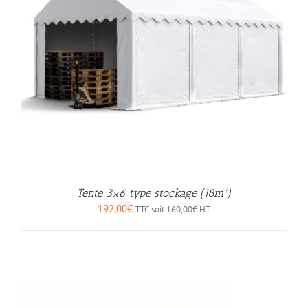
Tente 3×6 type stockage (18m²)
192,00
€
TTC soit
160,00
€
HT