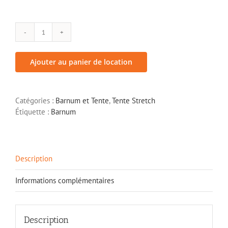
quantité
de
Tente
Ajouter au panier de location
Stretch
-
157M2
Catégories :
Barnum et Tente
,
Tente Stretch
Étiquette :
Barnum
Description
Informations complémentaires
Description