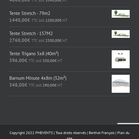
TTC soit
3390,00
€
HT
Tente Stretch - 79m2
1440,00
€
TTC soit
1200,00
€
HT
Tente Stretch - 157M2
2760,00
€
TTC soit
2300,00
€
HT
Tente Trigano 5x8 (40m²)
396,00
€
TTC soit
330,00
€
HT
Barnum Minute 4x8m (32m²)
348,00
€
TTC soit
290,00
€
HT
Copyright 2022 PMEVENTS | Tous droits réservés |
Berthot François
|
Plan du
site