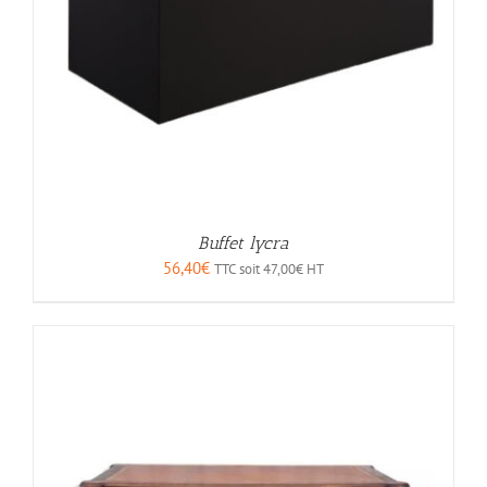
Buffet lycra
56,40
€
TTC soit
47,00
€
HT