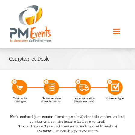
Passer
au
contenu
Toggle
Naviga
Nos Prestations
Comptoir et Desk
Nos Locations
A propos
Contact
Week-end ou 1 jour semaine
: Location pour le Weekend (du vendredi au lundi)
ou 1 jour de la semaine (entre le lundi et le vendredi)
2 Jours
: Location 2 jours de la semaine (entre le lundi et le vendredi)
Rechercher:
1 Semaine
: Location de 7 jours consécutifs