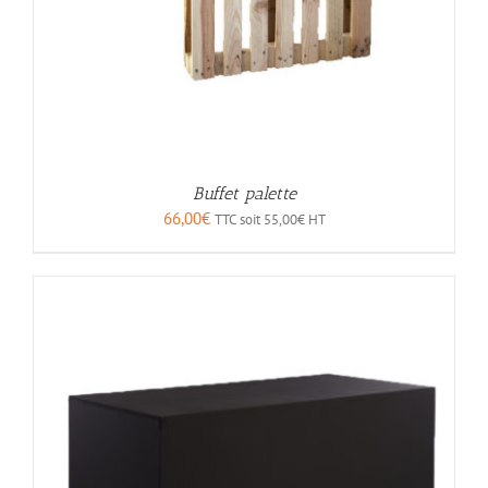
Buffet palette
66,00
€
TTC soit
55,00
€
HT