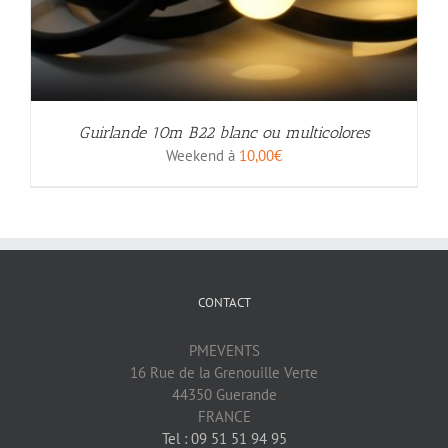
Guirlande 10m B22 blanc ou multicolores
Weekend à
10,00
€
CONTACT
PMEVENTS
16 Rue de la Grenouille Verte
44350 Guerande
FRANCE
Tel : 09 51 51 94 95