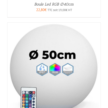
Boule Led RGB ∅40cm
22,80
€
TTC soit
19,00
€
HT