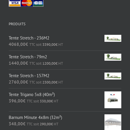
PRODUITS
Tente Stretch - 236M2
4068,00
€
TTC soit
3390,00
€
HT
Tente Stretch - 79m2
1440,00
€
TTC soit
1200,00
€
HT
Tente Stretch - 157M2
2760,00
€
TTC soit
2300,00
€
HT
Tente Trigano 5x8 (40m²)
396,00
€
TTC soit
330,00
€
HT
Barnum Minute 4x8m (32m²)
348,00
€
TTC soit
290,00
€
HT