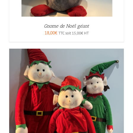
Gnome de Noël géant
18,00
€
TTC soit
15,00
€
HT