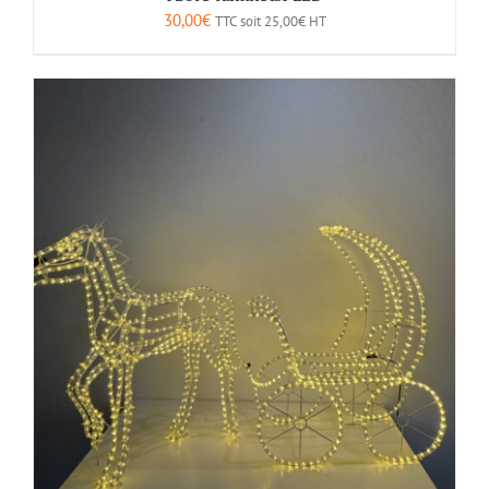
30,00
€
TTC soit
25,00
€
HT