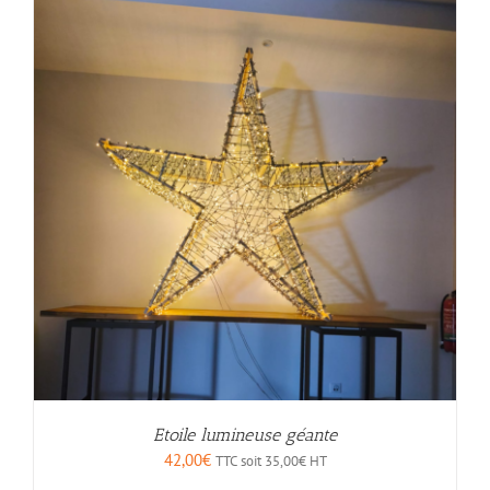
Etoile lumineuse géante
42,00
€
TTC soit
35,00
€
HT