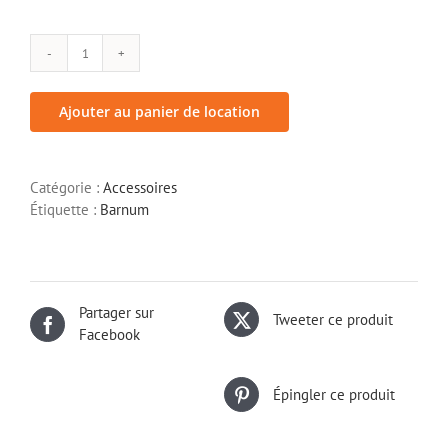
quantité
de
Adaptateur
Ajouter au panier de location
CEE
p17
Catégorie :
Accessoires
Étiquette :
Barnum
Partager sur
Tweeter ce produit
Facebook
Épingler ce produit