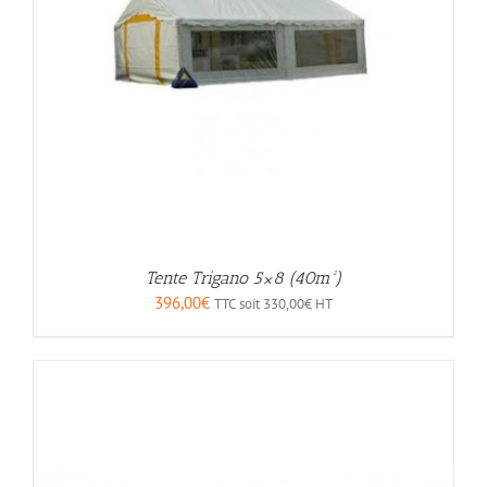
Tente Trigano 5×8 (40m²)
396,00
€
TTC soit
330,00
€
HT