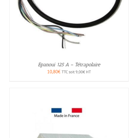
Epanoui 125 A – Tétrapolaire
10,80
€
TTC soit
9,00
€
HT