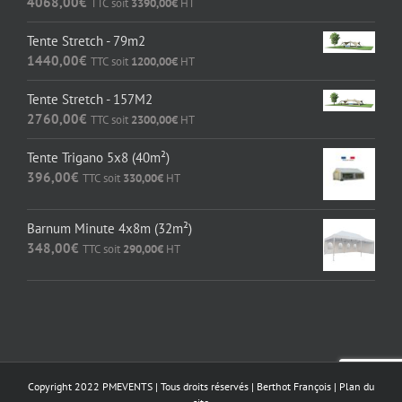
4068,00
€
TTC soit
3390,00
€
HT
Tente Stretch - 79m2
1440,00
€
TTC soit
1200,00
€
HT
Tente Stretch - 157M2
2760,00
€
TTC soit
2300,00
€
HT
Tente Trigano 5x8 (40m²)
396,00
€
TTC soit
330,00
€
HT
Barnum Minute 4x8m (32m²)
348,00
€
TTC soit
290,00
€
HT
Copyright 2022 PMEVENTS | Tous droits réservés |
Berthot François
|
Plan du