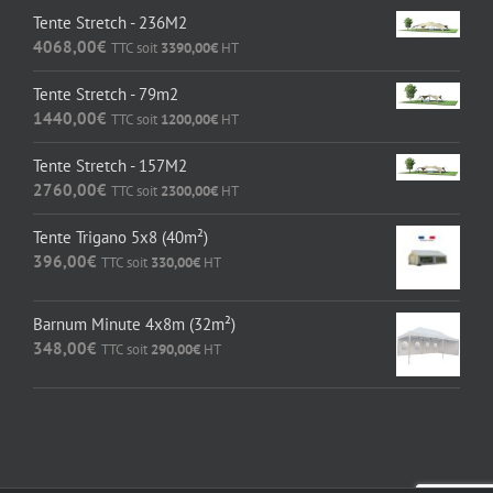
Tente Stretch - 236M2
4068,00
€
TTC soit
3390,00
€
HT
Tente Stretch - 79m2
1440,00
€
TTC soit
1200,00
€
HT
Tente Stretch - 157M2
2760,00
€
TTC soit
2300,00
€
HT
Tente Trigano 5x8 (40m²)
396,00
€
TTC soit
330,00
€
HT
Barnum Minute 4x8m (32m²)
348,00
€
TTC soit
290,00
€
HT