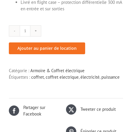
Livré en flight case – protection différentielle 300 mA
en entrée et sur sorties
quantité
de
Armoire
Ajouter au panier de location
électrique
63A
-
Catégorie :
Armoire & Coffret électrique
Tétrapolaire
Étiquettes :
coffret
,
coffret electrique
,
électricité
,
puissance
ARM1
Partager sur
Tweeter ce produit
Facebook
Épingler ce produit