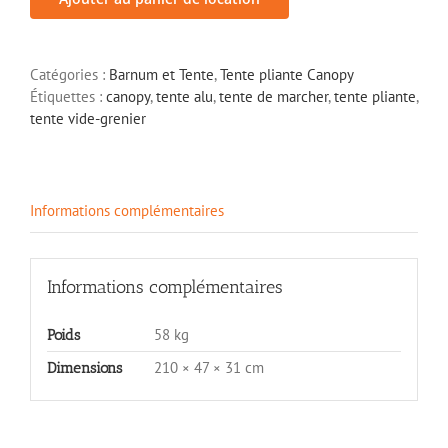
Minute
4x8m
(32m²)
Catégories :
Barnum et Tente
,
Tente pliante Canopy
Étiquettes :
canopy
,
tente alu
,
tente de marcher
,
tente pliante
,
tente vide-grenier
Informations complémentaires
Informations complémentaires
58 kg
Poids
210 × 47 × 31 cm
Dimensions