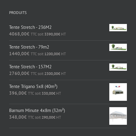
PRODUITS
Tente Stretch - 236M2
4068,00
€
TTC soit
3390,00
€
HT
Tente Stretch - 79m2
1440,00
€
TTC soit
1200,00
€
HT
Tente Stretch - 157M2
2760,00
€
TTC soit
2300,00
€
HT
Tente Trigano 5x8 (40m²)
396,00
€
TTC soit
330,00
€
HT
Barnum Minute 4x8m (32m²)
348,00
€
TTC soit
290,00
€
HT