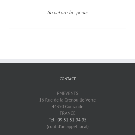
Structure bi-pente
CONTACT
PMEVENTS
16 Rue de la Grenouille Verte
44350 Guerande
FRANCE
Tel : 09 51 51 94 95
(coût d’un appel local)