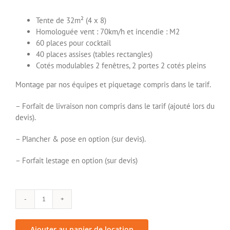
Tente de 32m² (4 x 8)
Homologuée vent : 70km/h et incendie : M2
60 places pour cocktail
40 places assises (tables rectangles)
Cotés modulables 2 fenêtres, 2 portes 2 cotés pleins
Montage par nos équipes et piquetage compris dans le tarif.
– Forfait de livraison non compris dans le tarif (ajouté lors du
devis).
– Plancher & pose en option (sur devis).
– Forfait lestage en option (sur devis)
quantité
de
Barnum
Ajouter au panier de location