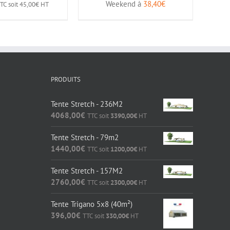
Weekend à
38,40
€
TC soit
45,00
€
HT
PRODUITS
Tente Stretch - 236M2
4068,00
€
TTC soit
3390,00
€
HT
Tente Stretch - 79m2
1440,00
€
TTC soit
1200,00
€
HT
Tente Stretch - 157M2
2760,00
€
TTC soit
2300,00
€
HT
Tente Trigano 5x8 (40m²)
396,00
€
TTC soit
330,00
€
HT