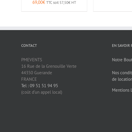
69,00
€
TTC soit
57,50
€
HT
CONTACT
EN SAVOIR 
PMEVENTS
Notre Bou
16 Rue de la Grenouille Verte
44350 Guerande
Nos condit
FRANCE
de locatio
Tel : 09 51 51 94 95
Mentions 
(coût d’un appel local)