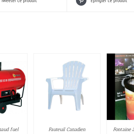
Tweeter ce produit
Épingler ce produit
haud fuel
Fauteuil Canadien
Fontaine à