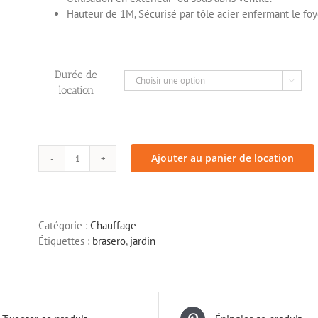
Ecran
> Mange debout
Hauteur de 1M, Sécurisé par tôle acier enfermant le foy
> Table
> Chaise et tabouret
Durée de

location
Ajouter au panier de location
quantité
de
Brasero
Pyramidal
Catégorie :
Chauffage
Étiquettes :
brasero
,
jardin