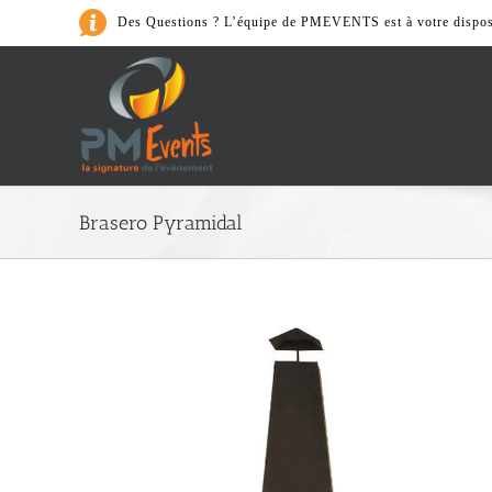
Passer
Des Questions ? L’équipe de PMEVENTS est à votre dispos
au
contenu
Art de la Table
Brasero Pyramidal
> Cafeterie
> Accessoires
> Nos Packs
> Vaiselle et couvert
> Verrerie
> Matériel de cuisine
Son & Lumièr
> Accessoires
> Lumières
> Nos Packs