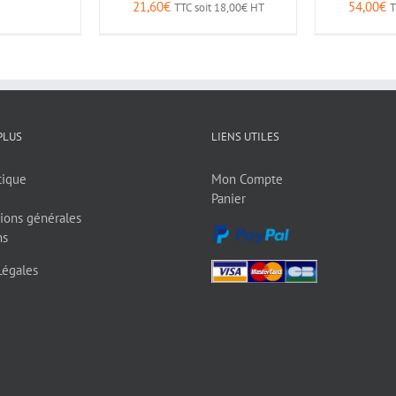
21,60
€
54,00
€
TTC soit
18,00
€
HT
T
PLUS
LIENS UTILES
tique
Mon Compte
Panier
ions générales
ns
Légales