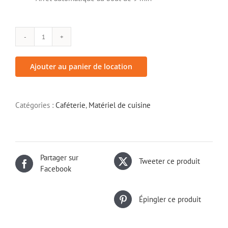
quantité
de
Cafetière
Ajouter au panier de location
Nespresso
Catégories :
Caféterie
,
Matériel de cuisine
Partager sur
Tweeter ce produit
Facebook
Épingler ce produit