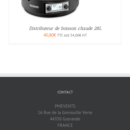
Distributeur de boisson chaude 28L
40,80
€
TTC soit
34,00
€
HT
CONTACT
PMEVENTS
16 Rue de la Grenouille Verte
44350 Guerande
FRANCE