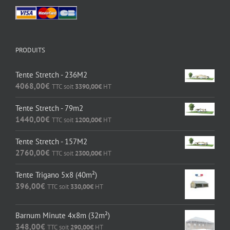
PRODUITS
Tente Stretch - 236M2
4068,00
€
TTC soit
3390,00
€
HT
Tente Stretch - 79m2
1440,00
€
TTC soit
1200,00
€
HT
Tente Stretch - 157M2
2760,00
€
TTC soit
2300,00
€
HT
Tente Trigano 5x8 (40m²)
396,00
€
TTC soit
330,00
€
HT
Barnum Minute 4x8m (32m²)
348,00
€
TTC soit
290,00
€
HT