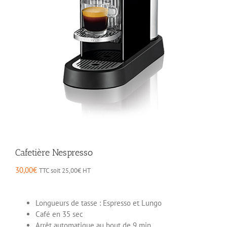
Cafetière Nespresso
30,00
€
TTC soit
25,00
€
HT
Longueurs de tasse : Espresso et Lungo
Café en 35 sec
Arrêt automatique au bout de 9 min