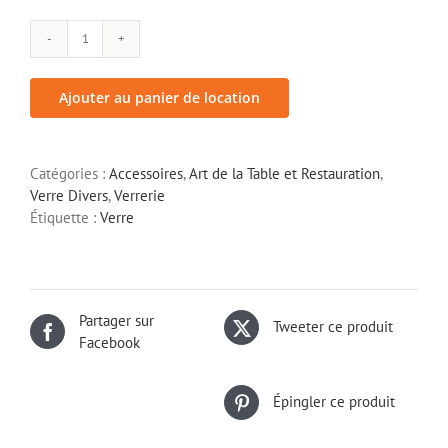
quantité
de
Carafe
Ajouter au panier de location
à
vin/eau
Catégories :
Accessoires
,
Art de la Table et Restauration
,
Verre Divers
,
Verrerie
Étiquette :
Verre
Partager sur
Tweeter ce produit
Facebook
Épingler ce produit