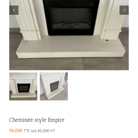
Cheminée style Empire
96,00
€
TTC soit
80,00
€
HT