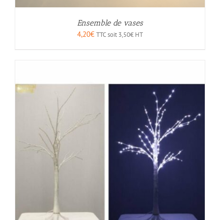
Ensemble de vases
4,20
€
TTC soit
3,50
€
HT