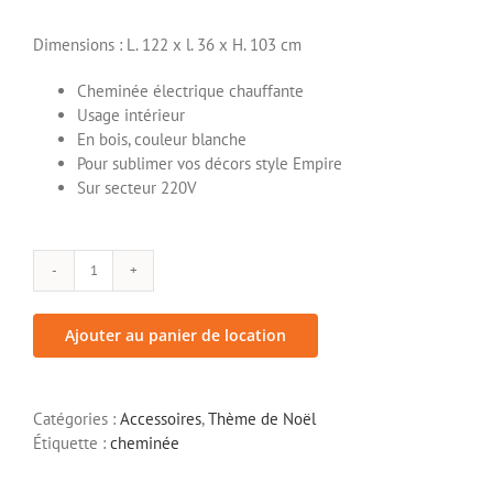
Dimensions : L. 122 x l. 36 x H. 103 cm
Cheminée électrique chauffante
Usage intérieur
En bois, couleur blanche
Pour sublimer vos décors style Empire
Sur secteur 220V
quantité
de
Cheminée
Ajouter au panier de location
style
Empire
Catégories :
Accessoires
,
Thème de Noël
Étiquette :
cheminée