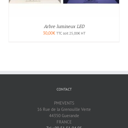
Arbre lumineux LED
30,00
€
TTC soit
25,00
€
HT
CONTACT
PMEVENTS
16 Rue de la Grenouille Verte
44350 Guerande
FRANCE