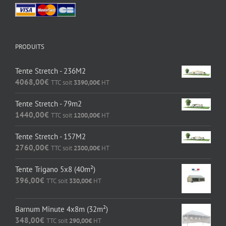
PRODUITS
Tente Stretch - 236M2
4068,00
€
TTC soit
3390,00
€
HT
Tente Stretch - 79m2
1440,00
€
TTC soit
1200,00
€
HT
Tente Stretch - 157M2
2760,00
€
TTC soit
2300,00
€
HT
Tente Trigano 5x8 (40m²)
396,00
€
TTC soit
330,00
€
HT
Barnum Minute 4x8m (32m²)
348,00
€
TTC soit
290,00
€
HT