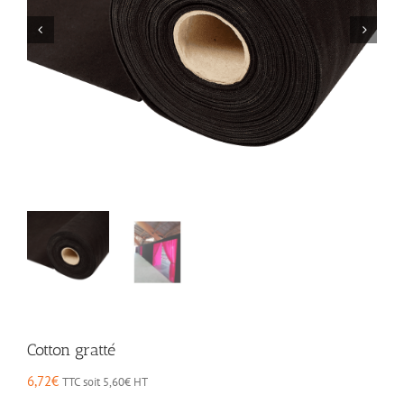
Cotton gratté
6,72
€
TTC soit
5,60
€
HT