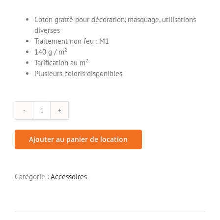
Coton gratté pour décoration, masquage, utilisations
diverses
Traitement non feu : M1
140 g / m²
Tarification au m²
Plusieurs coloris disponibles
quantité
de
Cotton
Ajouter au panier de location
gratté
Catégorie :
Accessoires