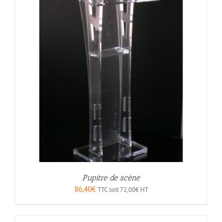
Pupitre de scène
86,40
€
TTC soit
72,00
€
HT