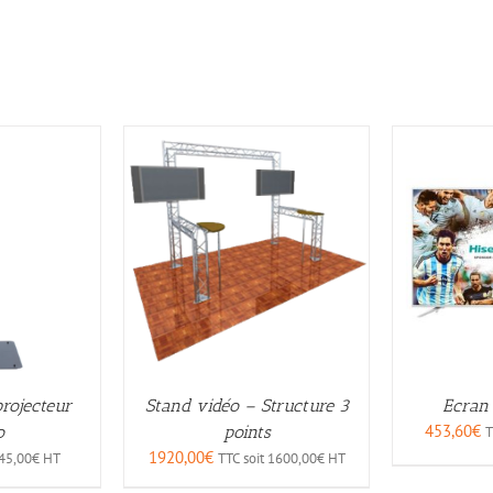
Stand vidéo – Structure 3
rojecteur
Ecran
453,60
€
points
o
T
1920,00
€
TTC soit
1600,00
€
HT
45,00
€
HT