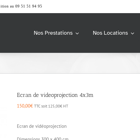
ition au 09 51 51 94 95
Nos Prestations
Nos Locations
Barnum &
Univers Scène
Tente
> Accessoires
> Praticable de scène
> Accessoires
> Structure
> Pagode
s
Modulable
> Tente 2 pentes
> Barrierage
Ecran de videoprojection 4x3m
> Tente Pliante
> Tente Stretch
Vidéo & Image
150,00
€
TTC soit
125,00
€
HT
e
Mobiliers
> Accessoires
> Ecran et support
> Accessoires
Ecran de vidéoprojection
> Ordinateur
> Comptoir et Desk
> Vidéoprojecteur &
> Espace lounge
Dimensions 300 x 400 cm