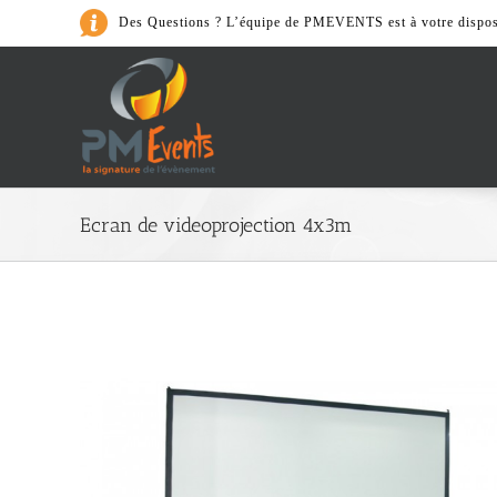
Passer
Des Questions ? L’équipe de PMEVENTS est à votre dispos
au
contenu
Art de la Table
Ecran de videoprojection 4x3m
> Cafeterie
> Accessoires
> Nos Packs
> Vaiselle et couvert
> Verrerie
> Matériel de cuisine
Son & Lumièr
> Accessoires
> Lumières
> Nos Packs