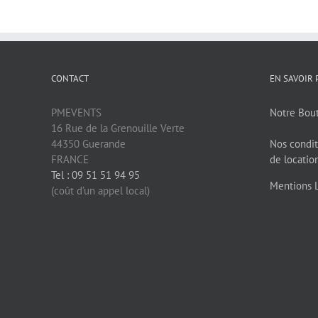
CONTACT
EN SAVOIR 
PMEVENTS
Notre Bou
16 Rue de la Grenouille Verte
44350 Guerande
Nos condit
FRANCE
de locatio
Tel : 09 51 51 94 95
Mentions 
(coût d’un appel local)