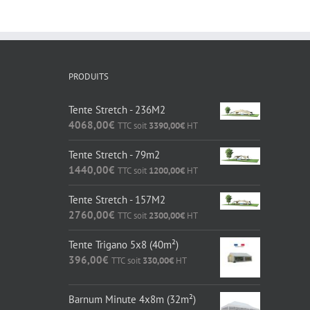
PRODUITS
Tente Stretch - 236M2
4068,00
€
TTC soit
3390,00
€
HT
Tente Stretch - 79m2
1440,00
€
TTC soit
1200,00
€
HT
Tente Stretch - 157M2
2760,00
€
TTC soit
2300,00
€
HT
Tente Trigano 5x8 (40m²)
396,00
€
TTC soit
330,00
€
HT
Barnum Minute 4x8m (32m²)