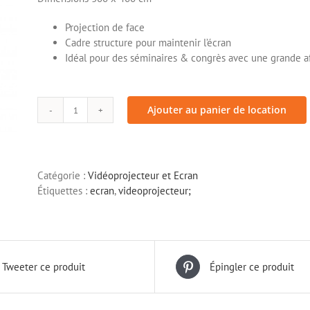
Ecran
> Mange debout
> Table
Projection de face
> Chaise et tabouret
Cadre structure pour maintenir l’écran
Idéal pour des séminaires & congrès avec une grande a
Ajouter au panier de location
quantité
de
Ecran
de
Catégorie :
Vidéoprojecteur et Ecran
videoprojection
Étiquettes :
ecran
,
videoprojecteur;
4x3m
Tweeter ce produit
Épingler ce produit