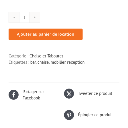
quantité
de
Fauteuil
Ajouter au panier de location
Elmut
Catégorie :
Chaise et Tabouret
Étiquettes :
bar
,
chaise
,
mobilier
,
reception
Partager sur
Tweeter ce produit
Facebook
Épingler ce produit