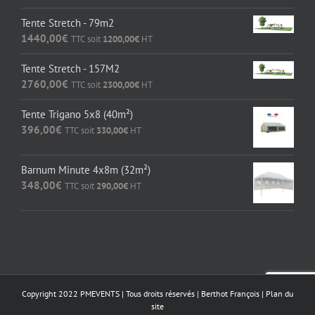
Tente Stretch - 79m2
1440,00
€
TTC soit
1200,00
€
HT
Tente Stretch - 157M2
2760,00
€
TTC soit
2300,00
€
HT
Tente Trigano 5x8 (40m²)
396,00
€
TTC soit
330,00
€
HT
Barnum Minute 4x8m (32m²)
348,00
€
TTC soit
290,00
€
HT
Copyright 2022 PMEVENTS | Tous droits réservés |
Berthot François
|
Plan du
site