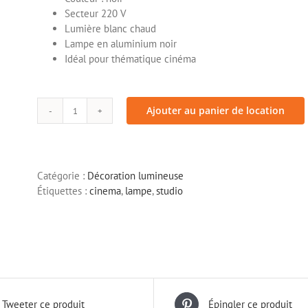
Ecran
> Mange debout
Secteur 220 V
> Table
Lumière blanc chaud
> Chaise et tabouret
Lampe en aluminium noir
Idéal pour thématique cinéma
Ajouter au panier de location
quantité
de
Lampe
studio
Catégorie :
Décoration lumineuse
cinéma
Étiquettes :
cinema
,
lampe
,
studio
Tweeter ce produit
Épingler ce produit