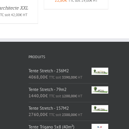
22,80
€
TTC soit
19,00
€
HT
rchitecte XXL
TC soit
42,00
€
HT
PRODUITS
Tente Stretch - 236M2
4068,00
€
TTC soit
3390,00
€
HT
Tente Stretch - 79m2
1440,00
€
TTC soit
1200,00
€
HT
Tente Stretch - 157M2
2760,00
€
TTC soit
2300,00
€
HT
Tente Trigano 5x8 (40m²)