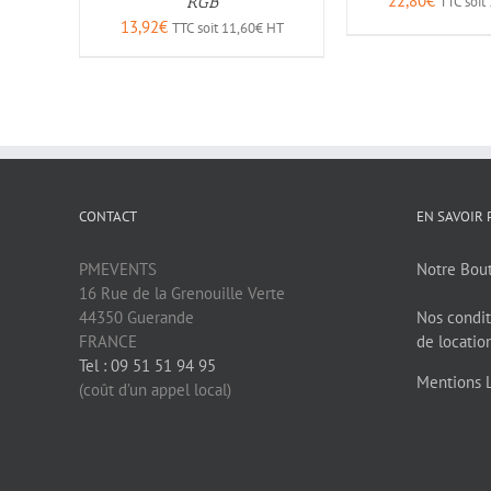
22,80
€
RGB
TTC soit
13,92
€
TTC soit
11,60
€
HT
CONTACT
EN SAVOIR 
PMEVENTS
Notre Bou
16 Rue de la Grenouille Verte
44350 Guerande
Nos condit
FRANCE
de locatio
Tel : 09 51 51 94 95
Mentions 
(coût d’un appel local)