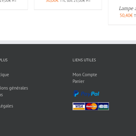
30,00
€
19,00
€
HT
TTC soit
25,00
€
HT
Lampe a
50,40
€
T
PLUS
LIENS UTILES
tique
Mon Compte
Panier
ions générales
ns
Légales