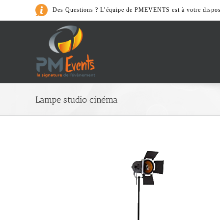
Passer
Des Questions ? L’équipe de PMEVENTS est à votre dispos
au
contenu
Art de la Table
Lampe studio cinéma
> Cafeterie
> Accessoires
> Nos Packs
> Vaiselle et couvert
> Verrerie
> Matériel de cuisine
Son & Lumièr
> Accessoires
> Lumières
> Nos Packs