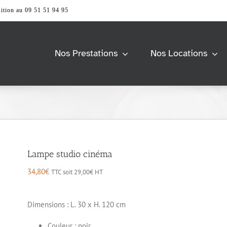
ition au 09 51 51 94 95
Nos Prestations
Nos Locations
Barnum &
Univers Scène
Tente
> Accessoires
> Praticable de scène
> Accessoires
> Structure
> Pagode
s
Modulable
> Tente 2 pentes
> Barrierage
Lampe studio cinéma
> Tente Pliante
> Tente Stretch
Vidéo & Image
34,80
€
TTC soit
29,00
€
HT
e
Mobiliers
> Accessoires
> Ecran et support
> Accessoires
Dimensions : L. 30 x H. 120 cm
> Ordinateur
> Comptoir et Desk
> Vidéoprojecteur &
> Espace lounge
Couleur : noir