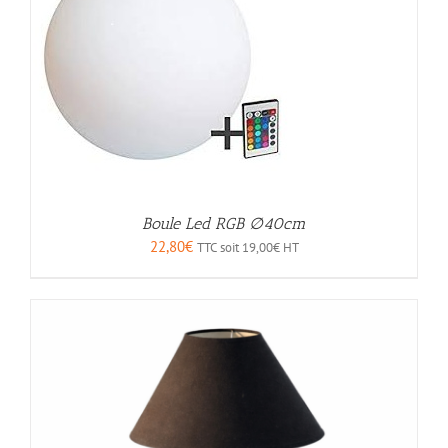
Boule Led RGB ∅40cm
22,80
€
TTC soit
19,00
€
HT