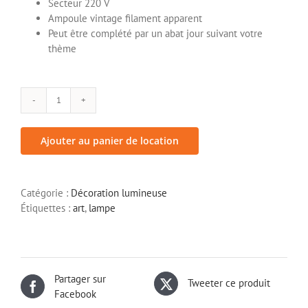
Secteur 220 V
Ampoule vintage filament apparent
Peut être complété par un abat jour suivant votre
thème
quantité
de
Lampe
Ajouter au panier de location
type
art
déco
Catégorie :
Décoration lumineuse
Étiquettes :
art
,
lampe
Partager sur
Tweeter ce produit
Facebook