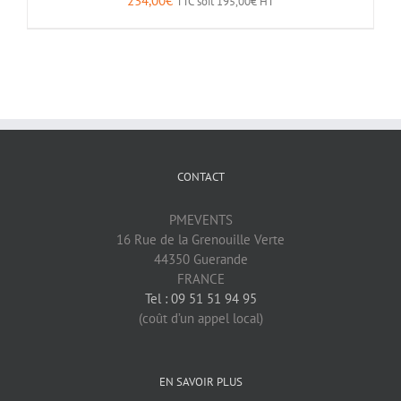
234,00
€
TTC soit
195,00
€
HT
CONTACT
PMEVENTS
16 Rue de la Grenouille Verte
44350 Guerande
FRANCE
Tel : 09 51 51 94 95
(coût d’un appel local)
EN SAVOIR PLUS