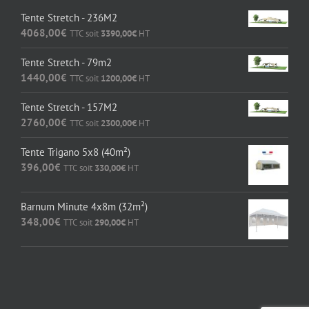
Tente Stretch - 236M2
4068,00
€
TTC soit
3390,00
€
HT
Tente Stretch - 79m2
1440,00
€
TTC soit
1200,00
€
HT
Tente Stretch - 157M2
2760,00
€
TTC soit
2300,00
€
HT
Tente Trigano 5x8 (40m²)
396,00
€
TTC soit
330,00
€
HT
Barnum Minute 4x8m (32m²)
348,00
€
TTC soit
290,00
€
HT