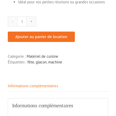
Idéal pour vos petites réunions ou grandes occasions
quantité
de
Machine
Ajouter au panier de location
à
glaçons
Catégorie :
Matériel de cuisine
Étiquettes :
fête
,
glacon
,
machine
Informations complémentaires
Informations complémentaires