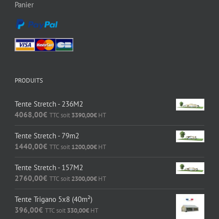
Panier
PRODUITS
Tente Stretch - 236M2
4068,00
€
TTC soit
3390,00
€
HT
Tente Stretch - 79m2
1440,00
€
TTC soit
1200,00
€
HT
Tente Stretch - 157M2
2760,00
€
TTC soit
2300,00
€
HT
Tente Trigano 5x8 (40m²)
396,00
€
TTC soit
330,00
€
HT