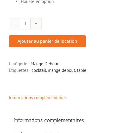
Housse en option
quantité
de
Mange
Ajouter au panier de location
debout
plateau
stratifié
Catégorie :
Mange Debout
Étiquettes :
cocktail
,
mange debout
,
table
Informations complémentaires
Informations complémentaires