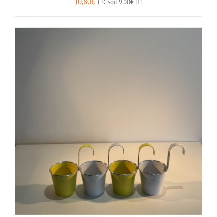
10,80
€
TTC soit
9,00
€
HT