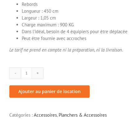
Rebords
Longueur : 450 cm
Largeur : 1,05 cm
Charge maximum : 900 KG
Dans l’idéal, besoin de 4 équipiers pour être déplacée
Peut être fournie avec accroches
Le tarif ne prend en compte ni la préparation, ni la livraison.
quantité
de
Rampe
Ajouter au panier de location
de
chargement
-
Catégories :
Accessoires
,
Planchers & Accessoires
déchargement
4,5M