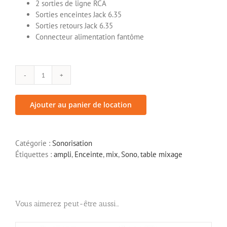
2 sorties de ligne RCA
Sorties enceintes Jack 6.35
Sorties retours Jack 6.35
Connecteur alimentation fantôme
quantité
de
Table
Ajouter au panier de location
de
mixage
Yamaha
Catégorie :
Sonorisation
MG102C
Étiquettes :
ampli
,
Enceinte
,
mix
,
Sono
,
table mixage
Vous aimerez peut-être aussi…