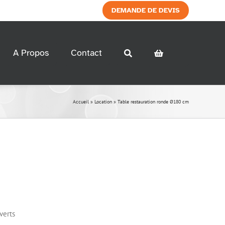
DEMANDE DE DEVIS
A Propos
Contact
Electricité
Décoration
Accueil
»
Location
»
Table restauration ronde Ø180 cm
> Accessoires
> Accessoires
> Armoire Electrique
> Décoration a thème
> Chauffage
> Rallonge
> Eclairage
Modulaires et
conteneurs
> Modulaires
> Conteneurs
verts