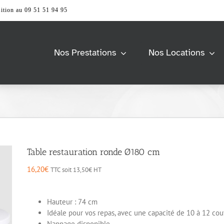
ition au 09 51 51 94 95
Nos Prestations
Nos Locations
Barnum &
Univers Scène
Tente
> Accessoires
> Praticable de scène
> Accessoires
> Structure
> Pagode
s
Modulable
> Tente 2 pentes
> Barrierage
Table restauration ronde Ø180 cm
> Tente Pliante
> Tente Stretch
Vidéo & Image
16,20
€
TTC soit
13,50
€
HT
e
Mobiliers
> Accessoires
> Ecran et support
> Accessoires
Hauteur : 74 cm
> Ordinateur
> Comptoir et Desk
Idéale pour vos repas, avec une capacité de 10 à 12 cou
> Vidéoprojecteur &
> Espace lounge
Nappage disponible