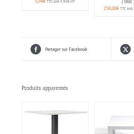
5,94
€
(18m²
TTC soit
4,95
€
HT
258,00
€
TTC soit
Partager sur Facebook
Produits apparentés