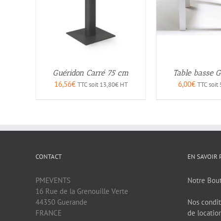
Guéridon Carré 75 cm
Table basse G
16,56
€
6,00
€
TTC soit
13,80
€
HT
TTC soit
CONTACT
EN SAVOIR 
PMEVENTS
Notre Bou
16 Rue de la Grenouille Verte
44350 Guerande
Nos condit
FRANCE
de locatio