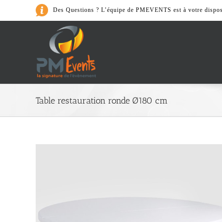
Passer
Des Questions ? L’équipe de PMEVENTS est à votre dispos
au
contenu
Art de la Table
Table restauration ronde Ø180 cm
> Cafeterie
> Accessoires
> Nos Packs
> Vaiselle et couvert
> Verrerie
> Matériel de cuisine
Son & Lumièr
> Accessoires
> Lumières
> Nos Packs