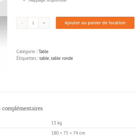
Ecran
> Mange debout
> Table
> Chaise et tabouret
Ajouter au panier de location
quantité
de
Table
restauration
Catégorie :
Table
ronde
Étiquettes :
table
,
table ronde
Ø180
cm
s complémentaires
13 kg
180 × 75 × 74 cm