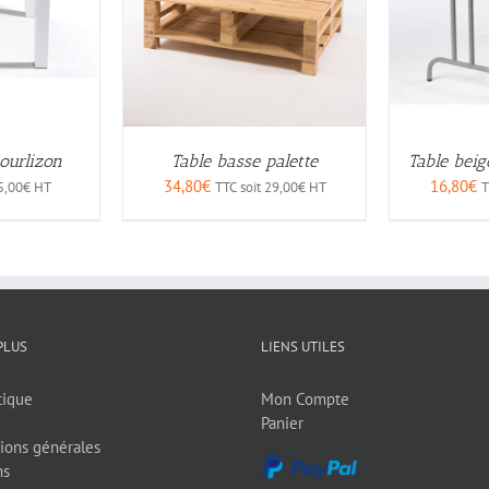
ourlizon
Table basse palette
Table beige
34,80
€
16,80
€
5,00
€
HT
TTC soit
29,00
€
HT
T
PLUS
LIENS UTILES
tique
Mon Compte
Panier
ions générales
ns