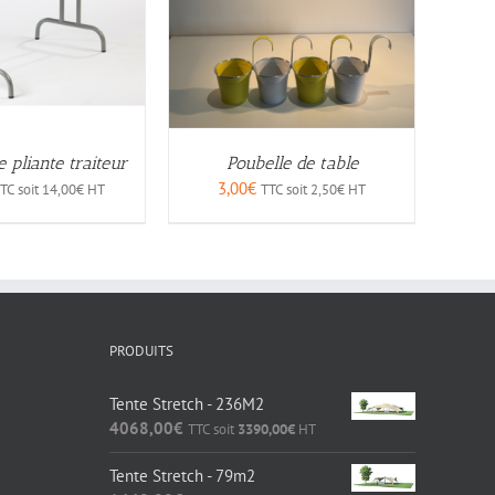
 pliante traiteur
Poubelle de table
3,00
€
TC soit
14,00
€
HT
TTC soit
2,50
€
HT
PRODUITS
Tente Stretch - 236M2
4068,00
€
TTC soit
3390,00
€
HT
Tente Stretch - 79m2