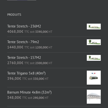
PRODUITS
Tente Stretch - 236M2
4068,00
€
TTC soit
3390,00
€
HT
Tente Stretch - 79m2
1440,00
€
TTC soit
1200,00
€
HT
Tente Stretch - 157M2
2760,00
€
TTC soit
2300,00
€
HT
Tente Trigano 5x8 (40m²)
396,00
€
TTC soit
330,00
€
HT
Barnum Minute 4x8m (32m²)
348,00
€
TTC soit
290,00
€
HT