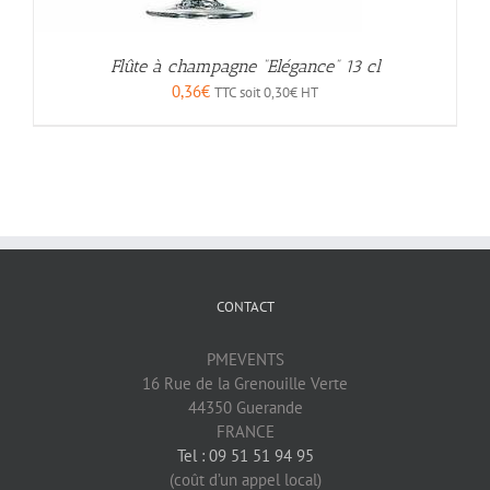
Flûte à champagne “Elégance” 13 cl
0,36
€
TTC soit
0,30
€
HT
CONTACT
PMEVENTS
16 Rue de la Grenouille Verte
44350 Guerande
FRANCE
Tel : 09 51 51 94 95
(coût d’un appel local)