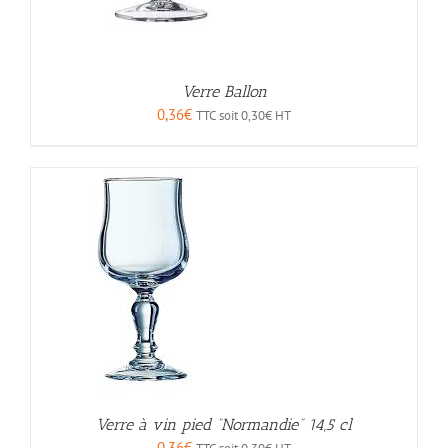
Verre Ballon
0,36
€
TTC soit
0,30
€
HT
Verre à vin pied “Normandie” 14,5 cl
0,36
€
TTC soit
0,30
€
HT