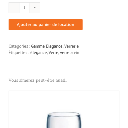
quantité
de
Verre
Ajouter au panier de location
à
vin
"Elégance"
Catégories :
Gamme Elegance
,
Verrerie
14,5
Étiquettes :
élégance
,
Verre
,
verre a vin
cl
Vous aimerez peut-être aussi…