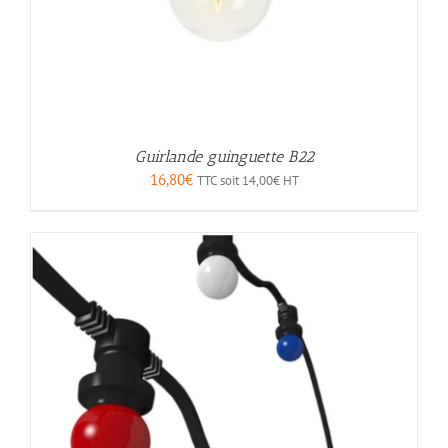
Guirlande guinguette B22
16,80
€
TTC soit
14,00
€
HT