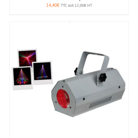
14,40
€
TTC soit
12,00
€
HT