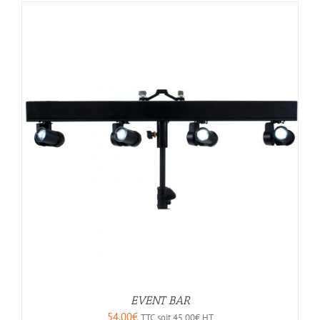
EVENT BAR
54,00
€
TTC soit
45,00
€
HT