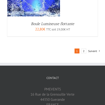
Boule Lumineuse flottante
22,80
€
TTC soit
19,00
€
HT
1
2
Suivant
CONTACT
PMEVENTS
16 Rue de la Grenouille Verte
44350 Guerande
FRANCE