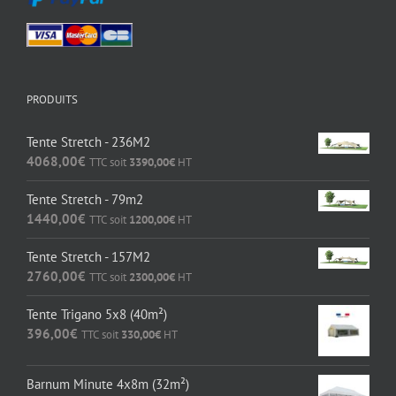
PRODUITS
Tente Stretch - 236M2
4068,00
€
TTC soit
3390,00
€
HT
Tente Stretch - 79m2
1440,00
€
TTC soit
1200,00
€
HT
Tente Stretch - 157M2
2760,00
€
TTC soit
2300,00
€
HT
Tente Trigano 5x8 (40m²)
396,00
€
TTC soit
330,00
€
HT
Barnum Minute 4x8m (32m²)