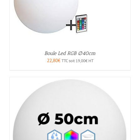
Boule Led RGB ∅40cm
22,80
€
TTC soit
19,00
€
HT