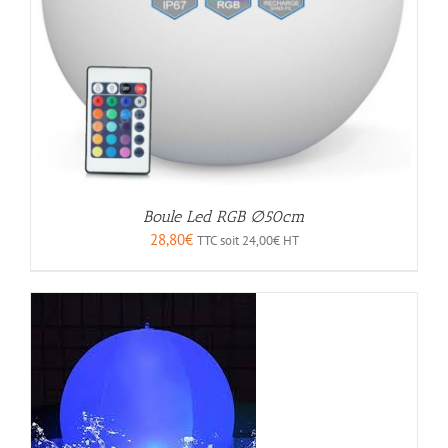
Boule Led RGB ∅50cm
28,80
€
TTC soit
24,00
€
HT