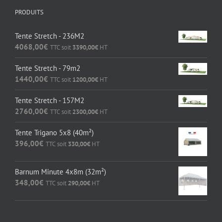
PRODUITS
Tente Stretch - 236M2
4068,00
€
TTC soit
3390,00
€
HT
Tente Stretch - 79m2
1440,00
€
TTC soit
1200,00
€
HT
Tente Stretch - 157M2
2760,00
€
TTC soit
2300,00
€
HT
Tente Trigano 5x8 (40m²)
396,00
€
TTC soit
330,00
€
HT
Barnum Minute 4x8m (32m²)
348,00
€
TTC soit
290,00
€
HT