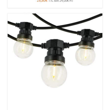
28,80
€
TTC soit
24,00
€
HT