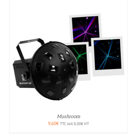
Mushroom
9,60
€
TTC soit
8,00
€
HT