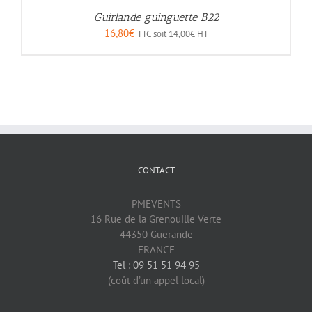
Guirlande guinguette B22
16,80
€
TTC soit
14,00
€
HT
CONTACT
PMEVENTS
16 Rue de la Grenouille Verte
44350 Guerande
FRANCE
Tel : 09 51 51 94 95
(coût d’un appel local)