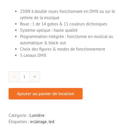
250W à double roues fonctionnant en DMX ou sur le
rythme de la musique
Roue : 1 de 14 gobos & 11 couleurs dichroïques
Système optique : haute qualité
Programmation intégrée : fonctionne en musical ou
automatique & black- out
Choix des figures & modes de fonctionnement
5 canaux DMX
quantité
de
SCN830
Ajouter au panier de location
-
CONTEST
Catégorie :
Lumière
Étiquettes :
eclairage
,
led