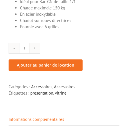
Idéal pour Bac GN de taille 1/1
Charge maximale 150 kg
En acier inoxydable
Chariot sur roues directrices
Fournie avec 6 grilles
quantité
de
Echelle
Ajouter au panier de location
de
traiteur
Catégories :
Accessoires
,
Accessoires
Étiquettes :
presentation
,
vitrine
Informations complémentaires