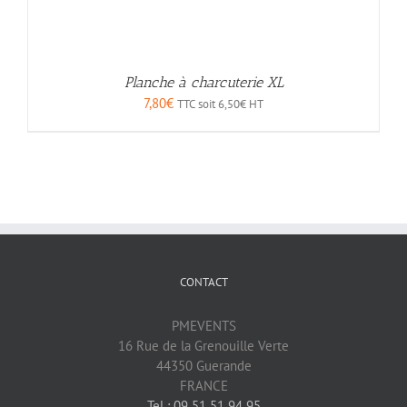
Planche à charcuterie XL
7,80
€
TTC soit
6,50
€
HT
CONTACT
PMEVENTS
16 Rue de la Grenouille Verte
44350 Guerande
FRANCE
Tel : 09 51 51 94 95