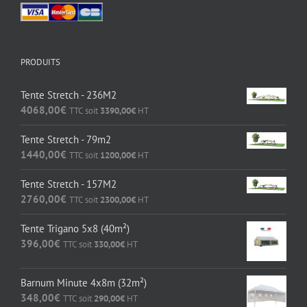
PRODUITS
Tente Stretch - 236M2
4068,00
€
TTC soit
3390,00
€
HT
Tente Stretch - 79m2
1440,00
€
TTC soit
1200,00
€
HT
Tente Stretch - 157M2
2760,00
€
TTC soit
2300,00
€
HT
Tente Trigano 5x8 (40m²)
396,00
€
TTC soit
330,00
€
HT
Barnum Minute 4x8m (32m²)
348,00
€
TTC soit
290,00
€
HT