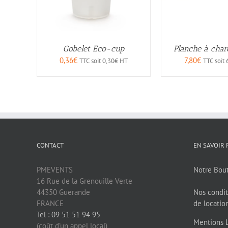
Gobelet Eco-cup
Planche à char
0,36
€
7,80
€
TTC soit
0,30
€
HT
TTC soit
CONTACT
EN SAVOIR 
PMEVENTS
Notre Bou
16 Rue de la Grenouille Verte
44350 Guerande
Nos condit
FRANCE
de locatio
Tel : 09 51 51 94 95
Mentions 
(coût d’un appel local)