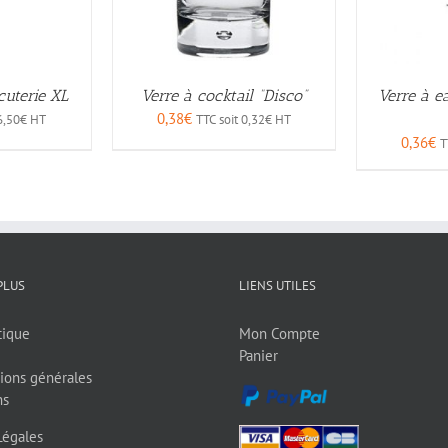
cuterie XL
Verre à cocktail “Disco”
Verre à e
0,38
€
6,50
€
HT
TTC soit
0,32
€
HT
0,36
€
T
PLUS
LIENS UTILES
tique
Mon Compte
Panier
ions générales
ns
Légales