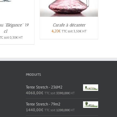
au “Elégance” 19
Carafe à décanter
4,20
€
cl
TTC soit
3,50
€
HT
TC soit
0,30
€
HT
PRODUITS
Tente Stretch - 236M2
4068,00
€
TTC soit
3390,00
€
HT
Tente Stretch - 79m2
1440,00
€
TTC soit
1200,00
€
HT