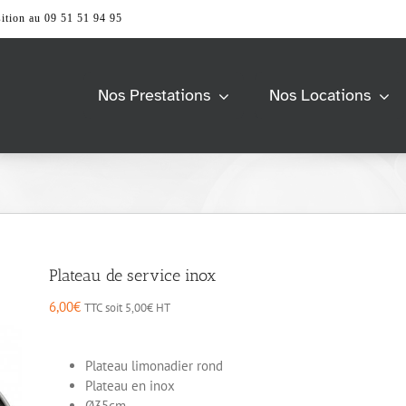
ition au 09 51 51 94 95
Nos Prestations
Nos Locations
Barnum &
Univers Scène
Tente
> Accessoires
> Praticable de scène
> Accessoires
> Structure
> Pagode
s
Modulable
> Tente 2 pentes
> Barrierage
Plateau de service inox
> Tente Pliante
> Tente Stretch
Vidéo & Image
6,00
€
TTC soit
5,00
€
HT
e
Mobiliers
> Accessoires
> Ecran et support
> Accessoires
Plateau limonadier rond
> Ordinateur
> Comptoir et Desk
Plateau en inox
> Vidéoprojecteur &
> Espace lounge
Ø35cm