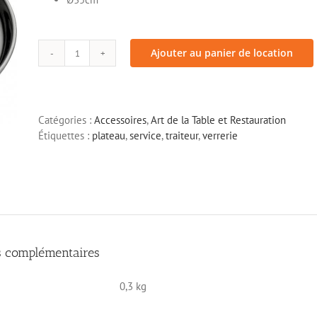
Ecran
> Mange debout
> Table
> Chaise et tabouret
Ajouter au panier de location
quantité
de
Plateau
de
Catégories :
Accessoires
,
Art de la Table et Restauration
service
Étiquettes :
plateau
,
service
,
traiteur
,
verrerie
inox
s complémentaires
0,3 kg