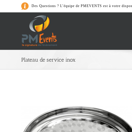
Passer
Des Questions ? L’équipe de PMEVENTS est à votre dispos
au
contenu
Art de la Table
Plateau de service inox
> Cafeterie
> Accessoires
> Nos Packs
> Vaiselle et couvert
> Verrerie
> Matériel de cuisine
Son & Lumièr
> Accessoires
> Lumières
> Nos Packs