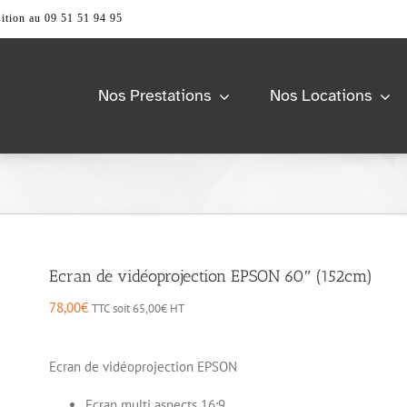
ition au 09 51 51 94 95
Nos Prestations
Nos Locations
Barnum &
Univers Scène
Tente
> Accessoires
> Praticable de scène
> Accessoires
> Structure
> Pagode
s
Modulable
> Tente 2 pentes
> Barrierage
Ecran de vidéoprojection EPSON 60″ (152cm)
> Tente Pliante
> Tente Stretch
Vidéo & Image
78,00
€
TTC soit
65,00
€
HT
e
Mobiliers
> Accessoires
> Ecran et support
> Accessoires
Ecran de vidéoprojection EPSON
> Ordinateur
> Comptoir et Desk
> Vidéoprojecteur &
> Espace lounge
Ecran multi aspects 16:9