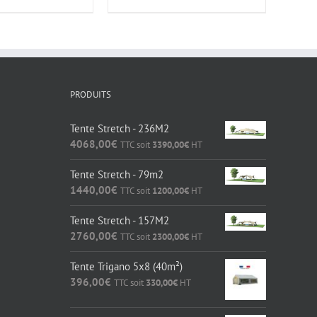
PRODUITS
Tente Stretch - 236M2
4068,00
€
TTC soit
3390,00
€
HT
Tente Stretch - 79m2
1440,00
€
TTC soit
1200,00
€
HT
Tente Stretch - 157M2
2760,00
€
TTC soit
2300,00
€
HT
Tente Trigano 5x8 (40m²)
396,00
€
TTC soit
330,00
€
HT