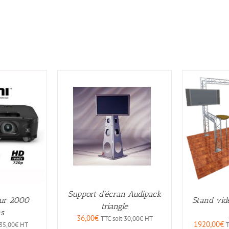
Support d’écran Audipack
Stand vid
eur 2000
triangle
s
36,00
€
TTC soit
30,00
€
HT
1920,00
€
T
35,00
€
HT