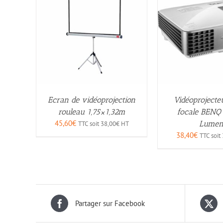
Ecran de vidéoprojection
Vidéoprojecte
rouleau 1,75×1,32m
focale BENQ
45,60
€
Lumen
TTC soit
38,00
€
HT
38,40
€
TTC soit
Partager sur Facebook