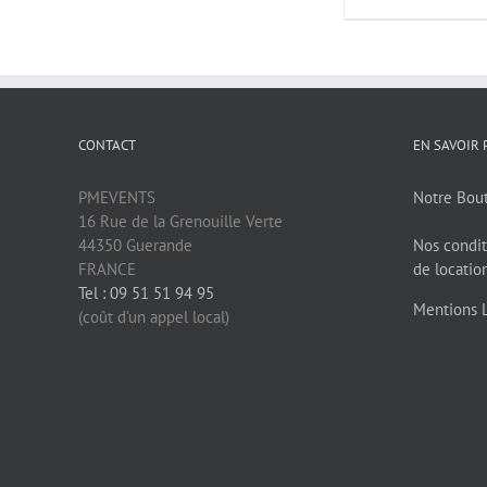
CONTACT
EN SAVOIR 
PMEVENTS
Notre Bou
16 Rue de la Grenouille Verte
44350 Guerande
Nos condit
FRANCE
de locatio
Tel : 09 51 51 94 95
Mentions 
(coût d’un appel local)