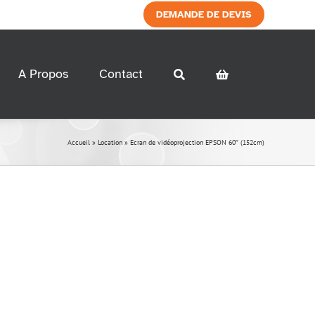
DEMANDE DE DEVIS
A Propos
Contact
Electricité
Décoration
Accueil
»
Location
»
Ecran de vidéoprojection EPSON 60″ (152cm)
> Accessoires
> Accessoires
> Armoire Electrique
> Décoration a thème
> Chauffage
> Rallonge
> Eclairage
Modulaires et
conteneurs
> Modulaires
> Conteneurs