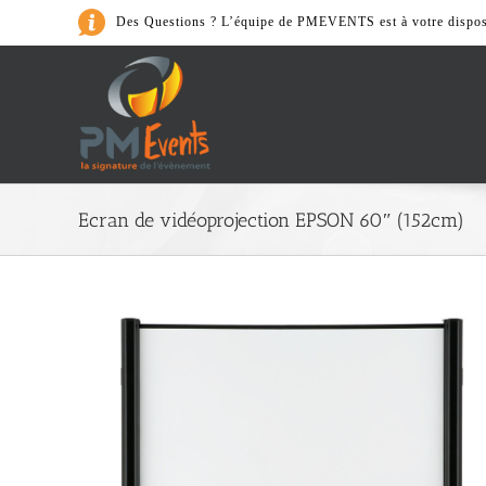
Passer
Des Questions ? L’équipe de PMEVENTS est à votre dispos
au
contenu
Art de la Table
Ecran de vidéoprojection EPSON 60″ (152cm)
> Cafeterie
> Accessoires
> Nos Packs
> Vaiselle et couvert
> Verrerie
> Matériel de cuisine
Son & Lumièr
> Accessoires
> Lumières
> Nos Packs