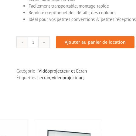
Ecran
> Mange debout
Facilement transportable, montage rapide
> Table
Rendu exceptionnel des détails, des couleurs
> Chaise et tabouret
Idéal pour vos petites conventions & petites réceptions
Ajouter au panier de location
quantité
de
Ecran
de
Catégorie :
Vidéoprojecteur et Ecran
vidéoprojection
Étiquettes :
ecran
,
videoprojecteur;
EPSON
60"
(152cm)