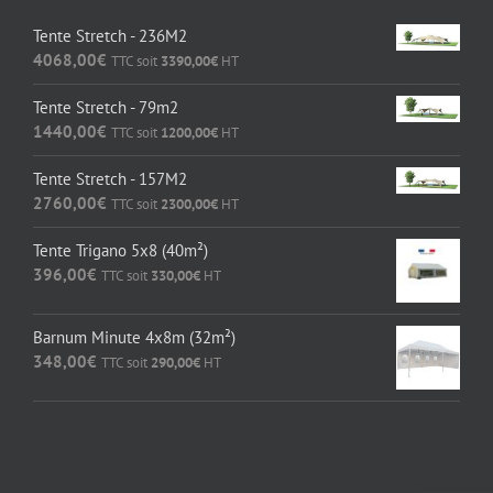
Tente Stretch - 236M2
4068,00
€
TTC soit
3390,00
€
HT
Tente Stretch - 79m2
1440,00
€
TTC soit
1200,00
€
HT
Tente Stretch - 157M2
2760,00
€
TTC soit
2300,00
€
HT
Tente Trigano 5x8 (40m²)
396,00
€
TTC soit
330,00
€
HT
Barnum Minute 4x8m (32m²)
348,00
€
TTC soit
290,00
€
HT