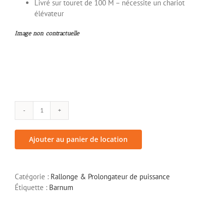
Livré sur touret de 100 M – nécessite un chariot
élévateur
Image non contractuelle
quantité
de
Epanoui
Ajouter au panier de location
125
A
-
Catégorie :
Rallonge & Prolongateur de puissance
Tétrapolaire
Étiquette :
Barnum