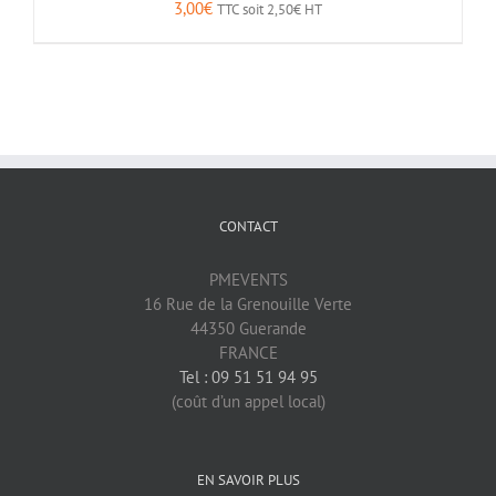
3,00
€
TTC soit
2,50
€
HT
CONTACT
PMEVENTS
16 Rue de la Grenouille Verte
44350 Guerande
FRANCE
Tel : 09 51 51 94 95
(coût d’un appel local)
EN SAVOIR PLUS