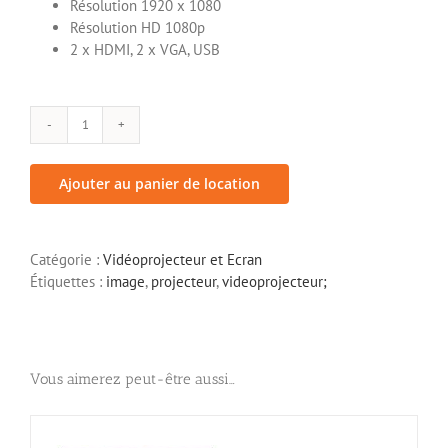
Résolution 1920 x 1080
Résolution HD 1080p
2 x HDMI, 2 x VGA, USB
quantité
de
Vidéoprojecteur
Ajouter au panier de location
3500-
4000
Lumens
Catégorie :
Vidéoprojecteur et Ecran
Étiquettes :
image
,
projecteur
,
videoprojecteur;
Vous aimerez peut-être aussi…