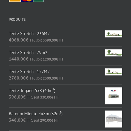
PRODUITS
Tente Stretch - 236M2
4068,00
€
TTC soit
3390,00
€
HT
Tente Stretch - 79m2
1440,00
€
TTC soit
1200,00
€
HT
Tente Stretch - 157M2
2760,00
€
TTC soit
2300,00
€
HT
Tente Trigano 5x8 (40m²)
396,00
€
TTC soit
330,00
€
HT
Barnum Minute 4x8m (32m²)
348,00
€
TTC soit
290,00
€
HT