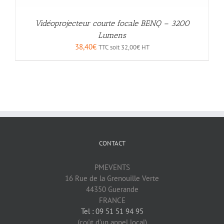
Vidéoprojecteur courte focale BENQ – 3200
Lumens
38,40
€
TTC soit
32,00
€
HT
CONTACT
PMEVENTS
16 Rue de la Grenouille Verte
44350 Guerande
FRANCE
Tel : 09 51 51 94 95
(coût d’un appel local)