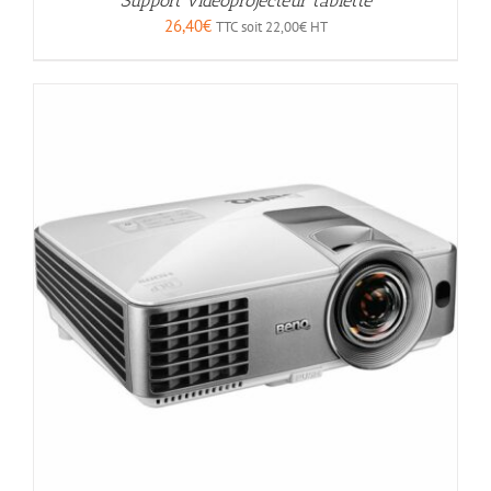
Support vidéoprojecteur tablette
26,40
€
TTC soit
22,00
€
HT