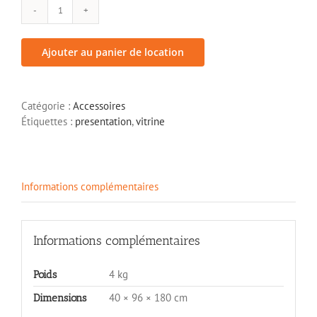
quantité
de
Vitrine
Ajouter au panier de location
de
présentation
Catégorie :
Accessoires
Étiquettes :
presentation
,
vitrine
Informations complémentaires
Informations complémentaires
4 kg
Poids
40 × 96 × 180 cm
Dimensions